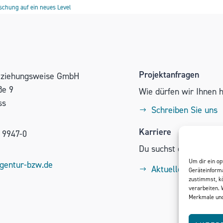
schung auf ein neues Level
Projektanfragen
eziehungsweise GmbH
ße 9
Wie dürfen wir Ihnen 
ss
Schreiben Sie uns
Karriere
 9947-0
Du suchst eine neue H
Um dir ein op
gentur-bzw.de
Aktuelle Stellenan
Geräteinforma
zustimmst, kö
verarbeiten. 
Merkmale und